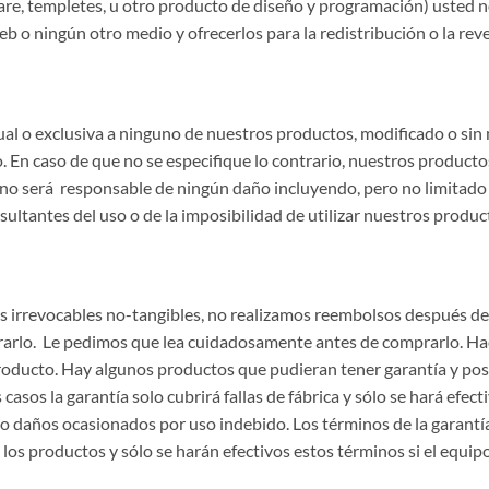
are, templetes, u otro producto de diseño y programación) usted 
eb o ningún otro medio y ofrecerlos para la redistribución o la rev
al o exclusiva a ninguno de nuestros productos, modificado o sin 
 En caso de que no se especifique lo contrario, nuestros producto
 no será responsable de ningún daño incluyendo, pero no limitado a
sultantes del uso o de la imposibilidad de utilizar nuestros produc
 irrevocables no-tangibles, no realizamos reembolsos después de q
rarlo. Le pedimos que lea cuidadosamente antes de comprarlo. H
 producto. Hay algunos productos que pudieran tener garantía y pos
 casos la garantía solo cubrirá fallas de fábrica y sólo se hará efe
o daños ocasionados por uso indebido. Los términos de la garantía 
os productos y sólo se harán efectivos estos términos si el equip