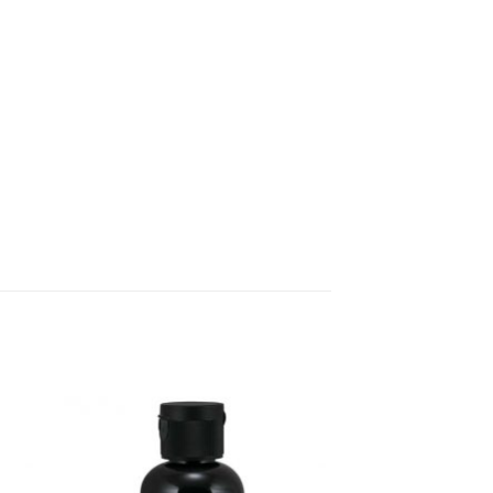
gar
Agregar
sta
a Lista
e
de
eos
Deseos