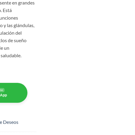
resente en grandes
. Está
funciones
o y las glándulas,
gulación del
iclos de sueño
de un
 saludable.
ine
sApp
de Deseos