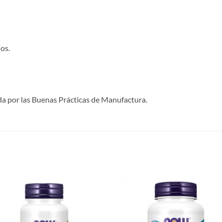
os.
a por las Buenas Prácticas de Manufactura.
Agregar
Agre
a Lista
a Li
de
d
Deseos
Des