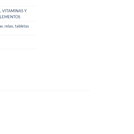
S
,
VITAMINAS Y
PLEMENTOS
ow
,
relax
,
tabletas