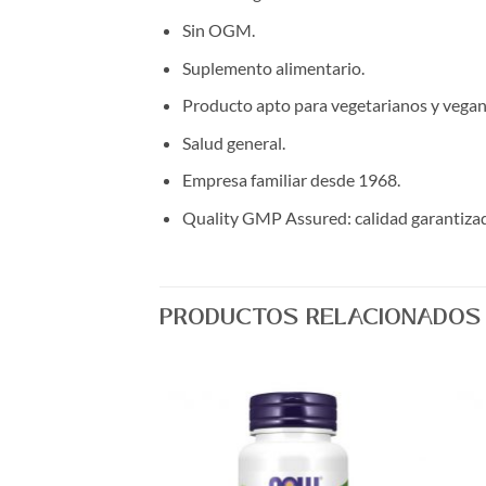
Sin OGM.
Suplemento alimentario.
Producto apto para vegetarianos y vegan
Salud general.
Empresa familiar desde 1968.
Quality GMP Assured: calidad garantizad
PRODUCTOS RELACIONADOS
Agregar
Agregar
a Lista
a Lista
de
de
Deseos
Deseos