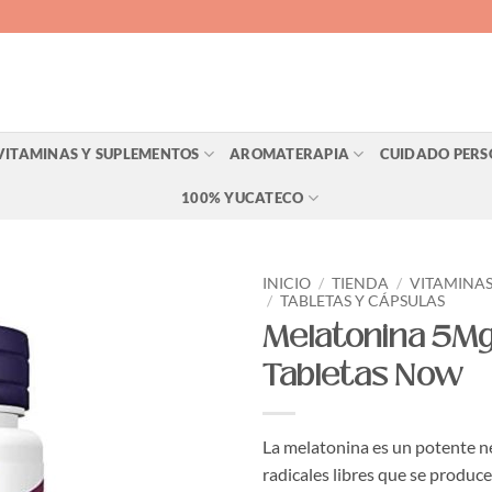
VITAMINAS Y SUPLEMENTOS
AROMATERAPIA
CUIDADO PER
100% YUCATECO
INICIO
/
TIENDA
/
VITAMINAS
/
TABLETAS Y CÁPSULAS
Melatonina 5Mg
Agregar
a Lista
Tabletas Now
de
Deseos
La melatonina es un potente n
radicales libres que se produc