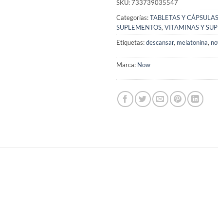
SKU:
733739035547
Categorías:
TABLETAS Y CÁPSULA
SUPLEMENTOS
,
VITAMINAS Y SU
Etiquetas:
descansar
,
melatonina
,
n
Marca:
Now