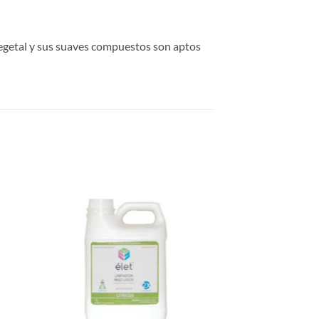
 vegetal y sus suaves compuestos son aptos
gar
Agregar
sta
a Lista
e
de
eos
Deseos