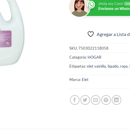
¡Hola soy Caro!
Onl
Envíanos un What
Agregar a Lista 
SKU:
7503022118058
Categoría:
HOGAR
Etiquetas:
elet vainilla
,
liquido
,
ropa
,
Marca:
Elet