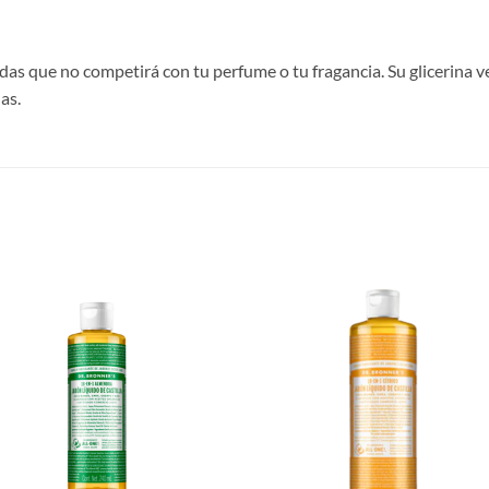
ndas que no competirá con tu perfume o tu fragancia. Su glicerina
as.
Agregar
Agre
a Lista
a Li
de
d
Deseos
Des