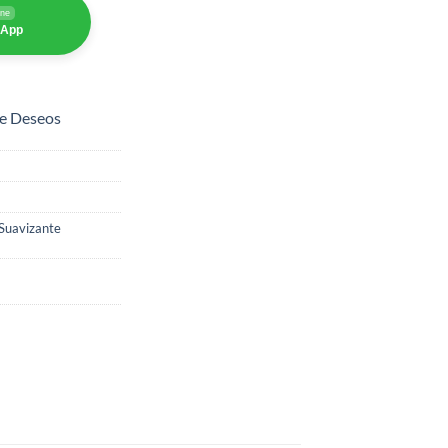
ine
sApp
de Deseos
Suavizante