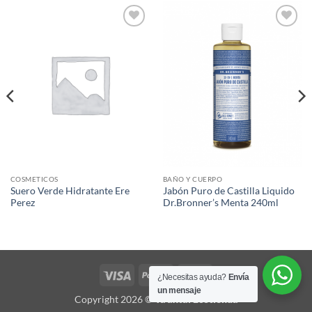
Agregar
Agregar
a Lista
a Lista
de
de
Deseos
Deseos
COSMETICOS
BAÑO Y CUERPO
Suero Verde Hidratante Ere
Jabón Puro de Castilla Liquido
Perez
Dr.Bronner’s Menta 240ml
Visa
PayPal
MasterCard
¿Necesitas ayuda?
Envía
un mensaje
Copyright 2026 ©
Ya'axtal Ecotienda