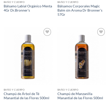
BAÑO Y CUERPO
BAÑO Y CUERPO
Bálsamo Labial Orgánico Menta
Bálsamos Corporales Magic
4Gr Dr.Bronner’s
Balm sin Aroma Dr Bronner’s
57Gr
Agregar
Agregar
a Lista
a Lista
de
de
Deseos
Deseos
BAÑO Y CUERPO
BAÑO Y CUERPO
Champú de Árbol de Té
Champú de Manzanilla
Manantial de las Flores 500ml
Manantial de las Flores 500ml