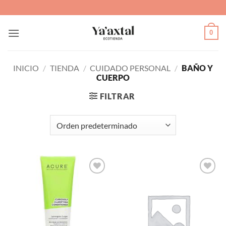
Saltar
al
contenido
0
INICIO
/
TIENDA
/
CUIDADO PERSONAL
/
BAÑO Y
CUERPO
FILTRAR
Agregar
Agregar
a Lista
a Lista
de
de
Deseos
Deseos