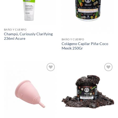
BAÑO Y CUERPO
Champú, Curiously Clarifying
236ml Acure
BAÑO Y CUERPO
Colágeno Capilar Piña-Coco
Mexik 250Gr
Agregar
Agregar
a Lista
a Lista
de
de
Deseos
Deseos