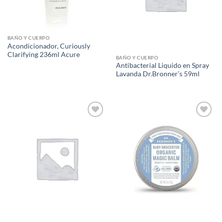
BAÑO Y CUERPO
Acondicionador, Curiously
Clarifying 236ml Acure
BAÑO Y CUERPO
Antibacterial Liquido en Spray
Lavanda Dr.Bronner’s 59ml
Agregar
Agregar
a Lista
a Lista
de
de
Deseos
Deseos