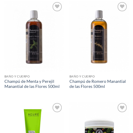
Agregar
Agregar
a Lista
a Lista
de
de
Deseos
Deseos
BAÑO Y CUERPO
BAÑO Y CUERPO
Champú de Menta y Perejil
Champú de Romero Manantial
Manantial de las Flores 500ml
de las Flores 500ml
Agregar
Agregar
a Lista
a Lista
de
de
Deseos
Deseos