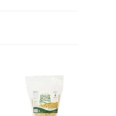
gar
Agregar
sta
a Lista
e
de
eos
Deseos