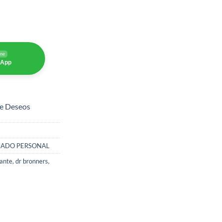
ine
sApp
de Deseos
DADO PERSONAL
tante
,
dr bronners
,