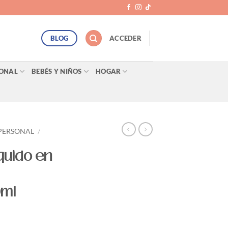
BLOG
ACCEDER
SONAL
BEBÉS Y NIÑOS
HOGAR
PERSONAL
/
quido en
9ml