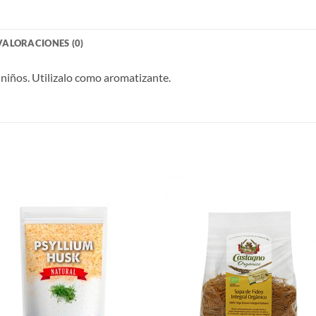
VALORACIONES (0)
 niños. Utilizalo como aromatizante.
Agregar
Agre
a Lista
a Li
de
d
Deseos
Des