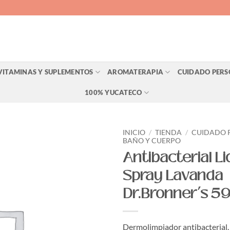
VITAMINAS Y SUPLEMENTOS
AROMATERAPIA
CUIDADO PER
100% YUCATECO
INICIO
/
TIENDA
/
CUIDADO 
BAÑO Y CUERPO
Antibacterial Li
Agregar
a Lista
Spray Lavanda
de
Deseos
Dr.Bronner’s 5
Dermolimpiador antibacterial.