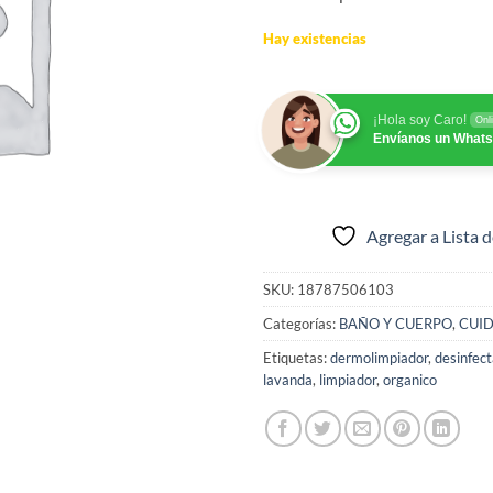
Hay existencias
¡Hola soy Caro!
Onl
Envíanos un What
Agregar a Lista 
SKU:
18787506103
Categorías:
BAÑO Y CUERPO
,
CUI
Etiquetas:
dermolimpiador
,
desinfec
lavanda
,
limpiador
,
organico