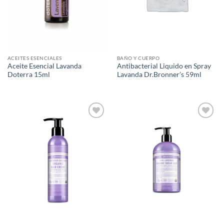
ACEITES ESENCIALES
BAÑO Y CUERPO
Aceite Esencial Lavanda
Antibacterial Liquido en Spray
Doterra 15ml
Lavanda Dr.Bronner’s 59ml
Agregar
Agregar
a Lista
a Lista
de
de
Deseos
Deseos