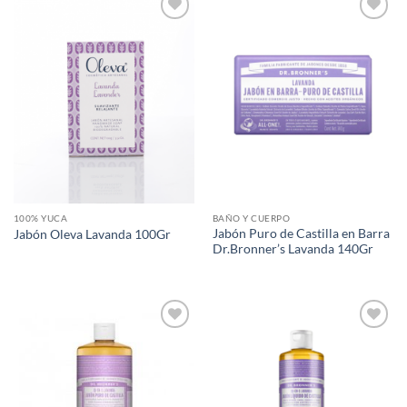
Agregar
Agregar
a Lista
a Lista
de
de
Deseos
Deseos
100% YUCA
BAÑO Y CUERPO
Jabón Puro de Castilla en Barra
Jabón Oleva Lavanda 100Gr
Dr.Bronner’s Lavanda 140Gr
Agregar
Agregar
a Lista
a Lista
de
de
Deseos
Deseos