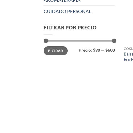
CUIDADO PERSONAL
FILTRAR POR PRECIO
Precio
Precio
COSM
Precio:
$90
—
$600
FILTRAR
mínimo
máximo
Báls
Ere 