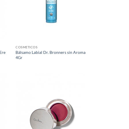
COSMETICOS
Ere
Bálsamo Labial Dr. Bronners sin Aroma
4Gr
egar
Agregar
ista
a Lista
e
de
eos
Deseos