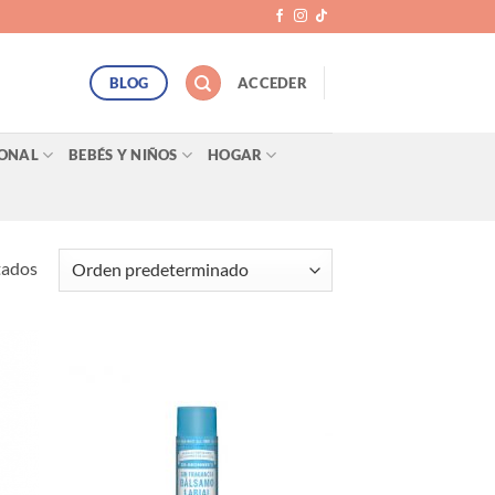
BLOG
ACCEDER
SONAL
BEBÉS Y NIÑOS
HOGAR
tados
egar
Agregar
ista
a Lista
e
de
eos
Deseos