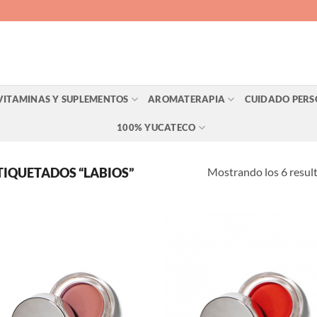
VITAMINAS Y SUPLEMENTOS
AROMATERAPIA
CUIDADO PER
100% YUCATECO
Mostrando los 6 resul
IQUETADOS “LABIOS”
Agregar
Agr
a Lista
a L
de
d
Deseos
Des