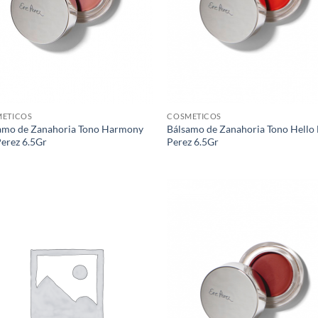
ETICOS
COSMETICOS
amo de Zanahoria Tono Harmony
Bálsamo de Zanahoria Tono Hello 
Perez 6.5Gr
Perez 6.5Gr
Agregar
Agr
a Lista
a L
de
d
Deseos
Des