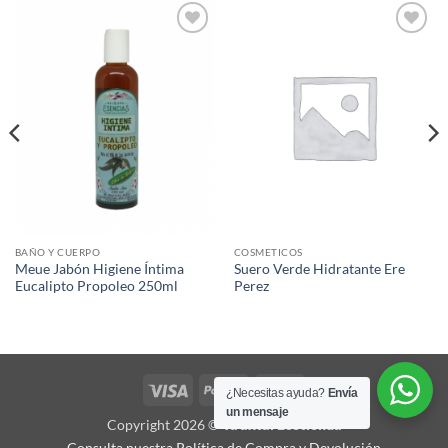
Agregar
Agregar
a Lista
a Lista
de
de
Deseos
Deseos
BAÑO Y CUERPO
COSMETICOS
Meue Jabón Higiene Íntima
Suero Verde Hidratante Ere
Eucalipto Propoleo 250ml
Perez
Visa
PayPal
MasterCard
¿Necesitas ayuda?
Envía
un mensaje
Copyright 2026 ©
Ya'axtal Ecotienda
Consulta nuestra Política de Compra y Devolución