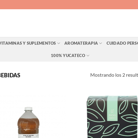
VITAMINAS Y SUPLEMENTOS
AROMATERAPIA
CUIDADO PER
100% YUCATECO
Mostrando los 2 resul
EBIDAS
Agregar
Agr
a Lista
a L
de
d
Deseos
Des