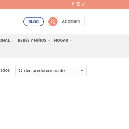
BLOG
ACCEDER
SONAL
BEBÉS Y NIÑOS
HOGAR
tados
egar
ista
e
eos