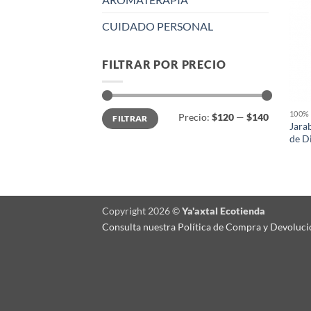
CUIDADO PERSONAL
FILTRAR POR PRECIO
Precio
Precio
100%
Precio:
$120
—
$140
FILTRAR
mínimo
máximo
Jara
de D
Copyright 2026 ©
Ya'axtal Ecotienda
Consulta nuestra Política de Compra y Devoluci