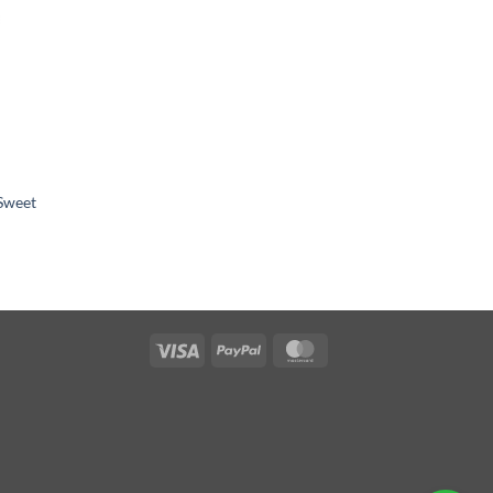
 Sweet
Visa
PayPal
MasterCard