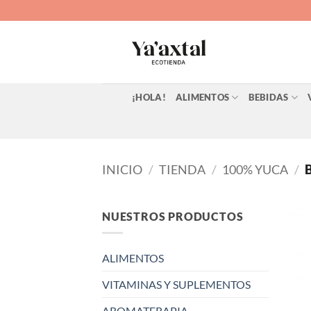
Saltar
al
contenido
¡HOLA!
ALIMENTOS
BEBIDAS
INICIO
/
TIENDA
/
100% YUCA
/
B
NUESTROS PRODUCTOS
ALIMENTOS
VITAMINAS Y SUPLEMENTOS
AROMATERAPIA