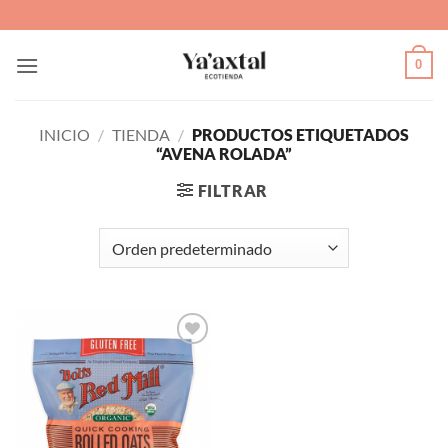
Saltar
al
contenido
0
INICIO
/
TIENDA
/
PRODUCTOS ETIQUETADOS
“AVENA ROLADA”
FILTRAR
Agregar
a Lista
de
Deseos