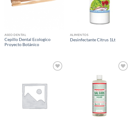
ASEO DENTAL
ALIMENTOS
Cepillo Dental Ecologico
Desinfectante Citrus 1Lt
Proyecto Botánico
Agregar
Agregar
a Lista
a Lista
de
de
Deseos
Deseos