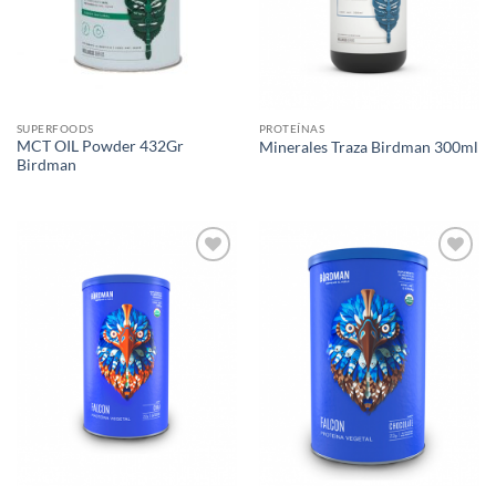
SUPERFOODS
PROTEÍNAS
MCT OIL Powder 432Gr
Minerales Traza Birdman 300ml
Birdman
Agregar
Agregar
a Lista
a Lista
de
de
Deseos
Deseos