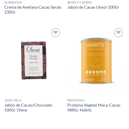
ALIMENTOS
BAÑO Y CUERPO
Crema de Avellana Cacao Sarais
Jabón de Cacao Uiixol 100Gr
230Gr
Agregar
Agregar
a Lista
a Lista
de
de
Deseos
Deseos
100% YUCA
PROTEÍNAS
Jabón de Cacao/Chocolate
Proteína Vegetal Maca-Cacao
100Gr Oleva
488Gr Habits