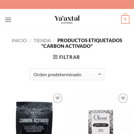
Saltar
al
contenido
0
INICIO
/
TIENDA
/
PRODUCTOS ETIQUETADOS
“CARBON ACTIVADO”
FILTRAR
Agregar
Agregar
a Lista
a Lista
de
de
Deseos
Deseos