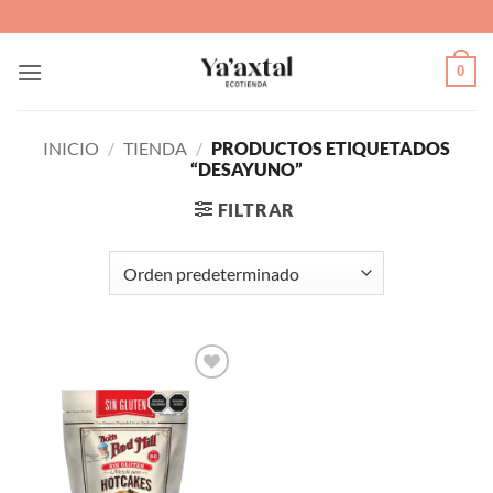
Saltar
al
contenido
0
INICIO
/
TIENDA
/
PRODUCTOS ETIQUETADOS
“DESAYUNO”
FILTRAR
Agregar
a Lista
de
Deseos