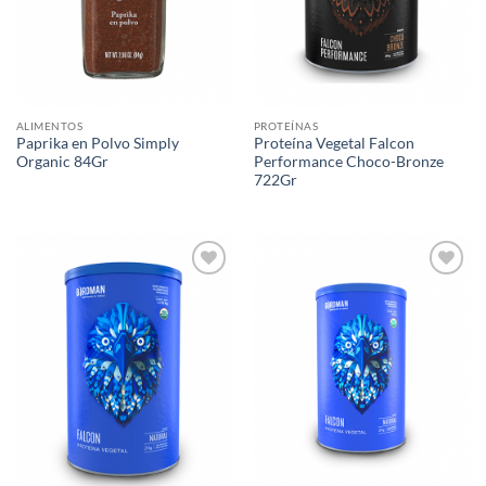
ALIMENTOS
PROTEÍNAS
Paprika en Polvo Simply
Proteína Vegetal Falcon
Organic 84Gr
Performance Choco-Bronze
722Gr
Agregar
Agregar
a Lista
a Lista
de
de
Deseos
Deseos