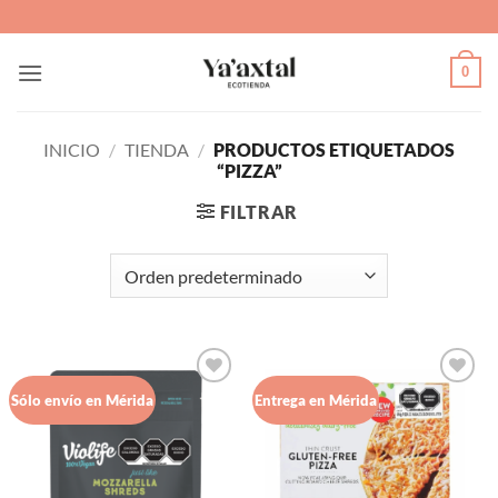
Saltar
al
contenido
0
INICIO
/
TIENDA
/
PRODUCTOS ETIQUETADOS
“PIZZA”
FILTRAR
Agregar
Agregar
Sólo envío en Mérida
Entrega en Mérida
a Lista
a Lista
de
de
Deseos
Deseos