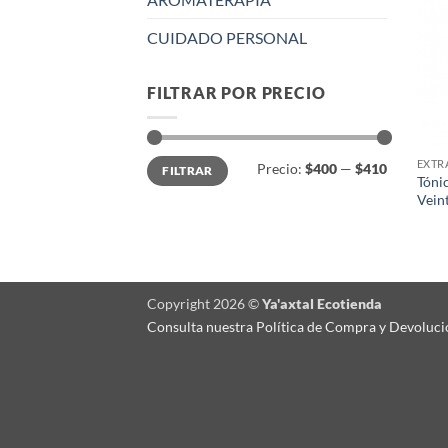
CUIDADO PERSONAL
FILTRAR POR PRECIO
Precio
Precio
EXTR
Precio:
$400
—
$410
FILTRAR
mínimo
máximo
Tóni
Vein
Copyright 2026 ©
Ya'axtal Ecotienda
Consulta nuestra Política de Compra y Devoluci