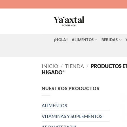
Saltar
al
contenido
¡HOLA!
ALIMENTOS
BEBIDAS
INICIO
/
TIENDA
/
PRODUCTOS E
HIGADO”
NUESTROS PRODUCTOS
ALIMENTOS
VITAMINAS Y SUPLEMENTOS
AROMATERAPIA