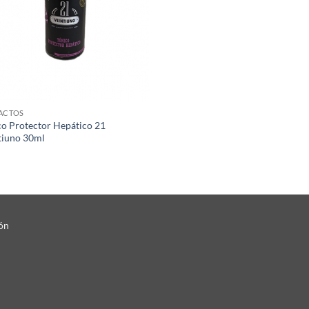
ACTOS
co Protector Hepático 21
tiuno 30ml
ón