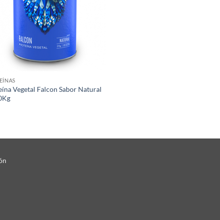
EÍNAS
eína Vegetal Falcon Sabor Natural
0Kg
ón