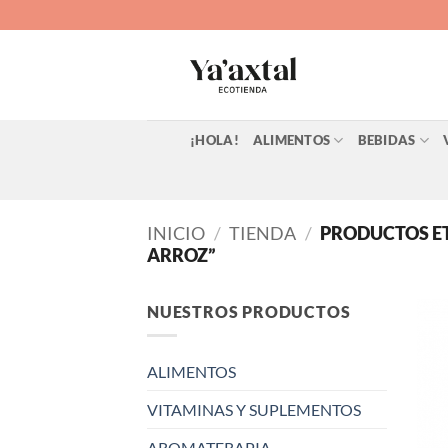
Saltar
al
contenido
¡HOLA!
ALIMENTOS
BEBIDAS
INICIO
/
TIENDA
/
PRODUCTOS E
ARROZ”
NUESTROS PRODUCTOS
ALIMENTOS
VITAMINAS Y SUPLEMENTOS
AROMATERAPIA