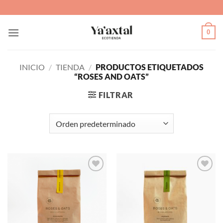
Saltar
al
contenido
0
INICIO
/
TIENDA
/
PRODUCTOS ETIQUETADOS
“ROSES AND OATS”
FILTRAR
Agregar
Agregar
a Lista
a Lista
de
de
Deseos
Deseos