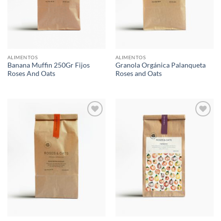
ALIMENTOS
ALIMENTOS
Banana Muffin 250Gr Fijos
Granola Orgánica Palanqueta
Roses And Oats
Roses and Oats
Agregar
Agregar
a Lista
a Lista
de
de
Deseos
Deseos