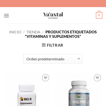
Saltar
al
contenido
0
INICIO
/
TIENDA
/
PRODUCTOS ETIQUETADOS
“VITAMINAS Y SUPLEMENTOS”
FILTRAR
Agregar
Agregar
a Lista
a Lista
de
de
Deseos
Deseos