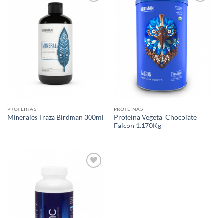
Agregar
Agregar
a Lista
a Lista
de
de
Deseos
Deseos
PROTEÍNAS
PROTEÍNAS
Proteína Vegetal Chocolate
Minerales Traza Birdman 300ml
Falcon 1.170Kg
Agregar
a Lista
de
Deseos