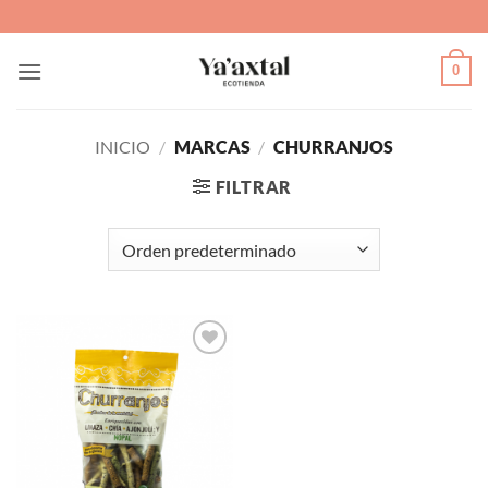
Saltar
al
contenido
0
INICIO
/
MARCAS
/
CHURRANJOS
FILTRAR
Agregar
a Lista
de
Deseos