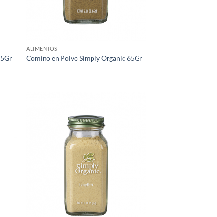
ALIMENTOS
85Gr
Comino en Polvo Simply Organic 65Gr
egar
Agregar
ista
a Lista
e
de
eos
Deseos