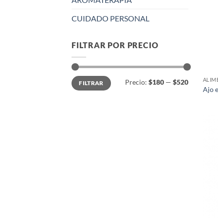
CUIDADO PERSONAL
FILTRAR POR PRECIO
Precio
Precio
ALIM
Precio:
$180
—
$520
FILTRAR
mínimo
máximo
Ajo 