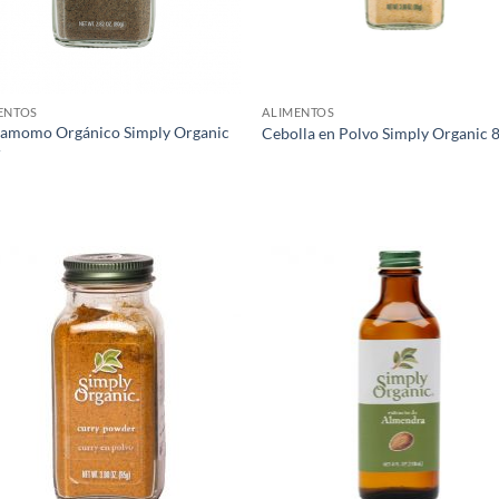
ENTOS
ALIMENTOS
amomo Orgánico Simply Organic
Cebolla en Polvo Simply Organic 
r
Agregar
Agr
a Lista
a L
de
d
Deseos
Des