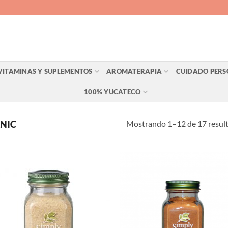
VITAMINAS Y SUPLEMENTOS
AROMATERAPIA
CUIDADO PER
100% YUCATECO
Mostrando 1–12 de 17 resul
NIC
Agregar
Agr
a Lista
a L
de
d
Deseos
Des