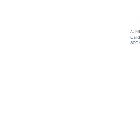
ALIM
Card
80G