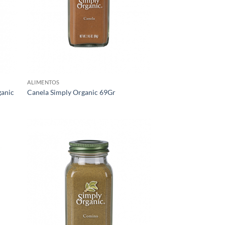
ALIMENTOS
ganic
Canela Simply Organic 69Gr
egar
Agregar
ista
a Lista
e
de
eos
Deseos