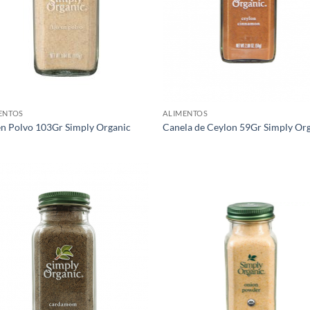
ENTOS
ALIMENTOS
en Polvo 103Gr Simply Organic
Canela de Ceylon 59Gr Simply Or
Agregar
Agr
a Lista
a L
de
d
Deseos
Des