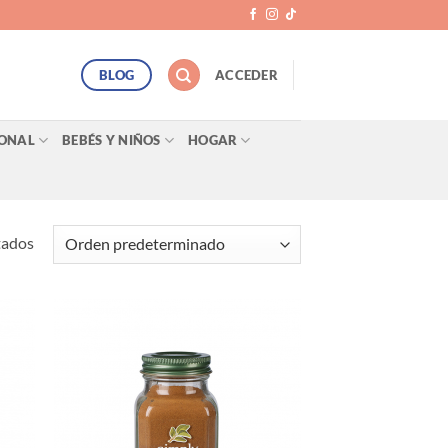
BLOG
ACCEDER
SONAL
BEBÉS Y NIÑOS
HOGAR
tados
egar
Agregar
ista
a Lista
e
de
eos
Deseos