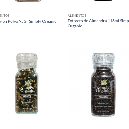
ENTOS
ALIMENTOS
Extracto de Almendra 118ml Simp
y en Polvo 95Gr Simply Organic
Organic
Agregar
Agr
a Lista
a L
de
d
Deseos
Des