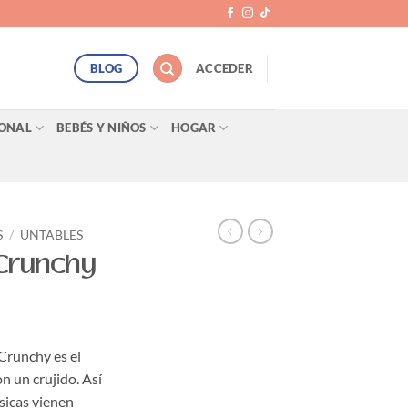
BLOG
ACCEDER
SONAL
BEBÉS Y NIÑOS
HOGAR
S
/
UNTABLES
 Crunchy
Crunchy es el
on un crujido. Así
sicas vienen