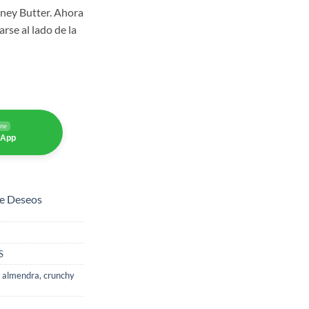
rney Butter. Ahora
rse al lado de la
ine
sApp
de Deseos
S
 almendra
,
crunchy