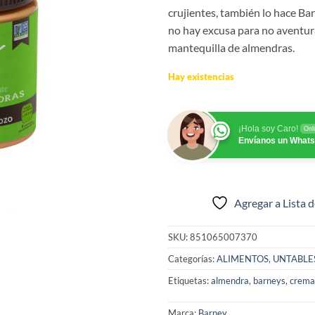
crujientes, también lo hace Ba
no hay excusa para no aventura
mantequilla de almendras.
Hay existencias
¡Hola soy Caro!
Onl
Envíanos un What
Agregar a Lista 
SKU:
851065007370
Categorías:
ALIMENTOS
,
UNTABLE
Etiquetas:
almendra
,
barneys
,
crema
Marca:
Barney