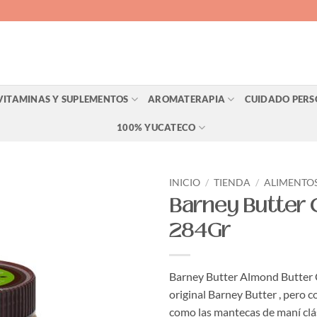
VITAMINAS Y SUPLEMENTOS
AROMATERAPIA
CUIDADO PER
100% YUCATECO
INICIO
/
TIENDA
/
ALIMENTO
Barney Butter
Agregar
284Gr
a Lista
de
Deseos
Barney Butter Almond Butter 
original Barney Butter , pero c
como las mantecas de maní clá