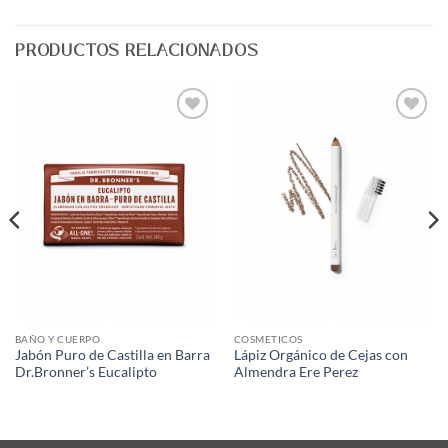
PRODUCTOS RELACIONADOS
Agregar
Agregar
a Lista
a Lista
de
de
Deseos
Deseos
BAÑO Y CUERPO
COSMETICOS
Jabón Puro de Castilla en Barra
Lápiz Orgánico de Cejas con
Dr.Bronner’s Eucalipto
Almendra Ere Perez