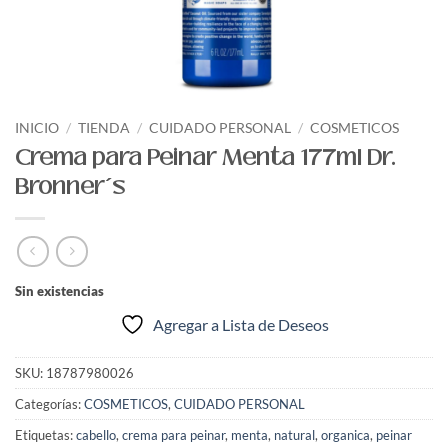
INICIO
/
TIENDA
/
CUIDADO PERSONAL
/
COSMETICOS
Crema para Peinar Menta 177ml Dr.
Bronner´s
Sin existencias
Agregar a Lista de Deseos
SKU:
18787980026
Categorías:
COSMETICOS
,
CUIDADO PERSONAL
Etiquetas:
cabello
,
crema para peinar
,
menta
,
natural
,
organica
,
peinar