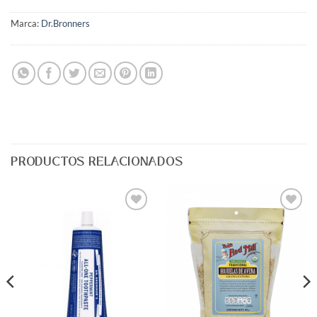
Marca:
Dr.Bronners
PRODUCTOS RELACIONADOS
Agregar
Agregar
a Lista
a Lista
de
de
Deseos
Deseos