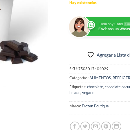
Hay existencias
¡Hola soy Caro!
Onl
Envíanos un What
Agregar a Lista 
SKU:
7503017404029
Categorías:
ALIMENTOS
,
REFRIGE
Etiquetas:
chocolate
,
chocolate oscu
helado
,
vegano
Marca:
Frozen Boutique