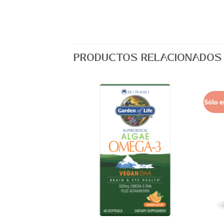
PRODUCTOS RELACIONADOS
Sólo e
Agregar
Agregar
a Lista
a Lista
de
de
Deseos
Deseos