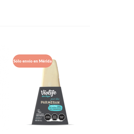
Sólo envío en Mérida
gar
Agregar
sta
a Lista
e
de
eos
Deseos