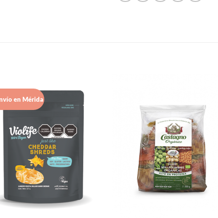
nvío en Mérida
Agregar
Agre
a Lista
a Li
de
d
Deseos
Des