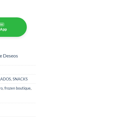
ine
sApp
de Deseos
RADOS
,
SNACKS
ro
,
frozen boutique
,