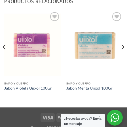
PRODUCTOS RELACIONADOS
Agregar
Agregar
a Lista
a Lista
de
de
Deseos
Deseos
BAÑO Y CUERPO
BAÑO Y CUERPO
Jabón Violeta Uiixol 100Gr
Jabón Menta Uiixol 100Gr
Visa
PayPal
MasterCard
¿Necesitas ayuda?
Envía
un mensaje