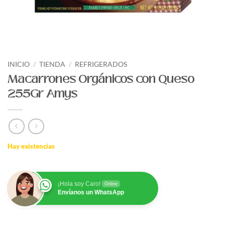
INICIO
/
TIENDA
/
REFRIGERADOS
Macarrones Orgánicos con Queso
255Gr Amys
Hay existencias
¡Hola soy Caro!
Online
Envíanos un WhatsApp