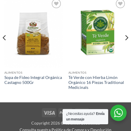
Agregar
Agregar
a Lista
a Lista
de
de
Deseos
Deseos
ALIMENTOS
ALIMENTOS
Sopa de Fideo Integral Orgánica
Té Verde con Hierba Limón
Castagno 500Gr
Orgánico 16 Piezas Traditional
Medicinals
Visa
PayPal
MasterCard
¿Necesitas ayuda?
Envía
un mensaje
Copyright 2026 ©
Ya'axtal Ecotienda
Consulta nuestra Política de Compra y Devolución