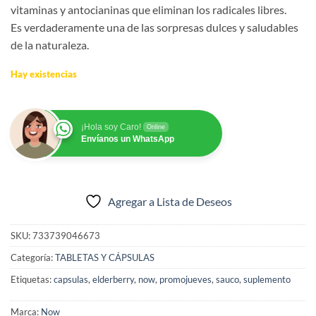
vitaminas y antocianinas que eliminan los radicales libres.
Es verdaderamente una de las sorpresas dulces y saludables
de la naturaleza.
Hay existencias
¡Hola soy Caro!
Online
Envíanos un WhatsApp
Agregar a Lista de Deseos
SKU:
733739046673
Categoría:
TABLETAS Y CÁPSULAS
Etiquetas:
capsulas
,
elderberry
,
now
,
promojueves
,
sauco
,
suplemento
Marca:
Now