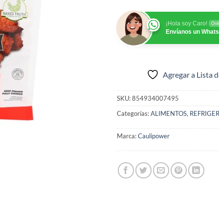
¡Hola soy Caro!
Onl
Envíanos un What
Agregar a Lista 
SKU:
854934007495
Categorías:
ALIMENTOS
,
REFRIGE
Marca:
Caulipower