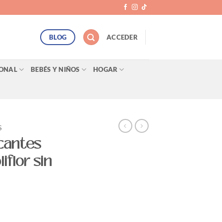
BLOG
ACCEDER
SONAL
BEBÉS Y NIÑOS
HOGAR
S
icantes
iflor sin