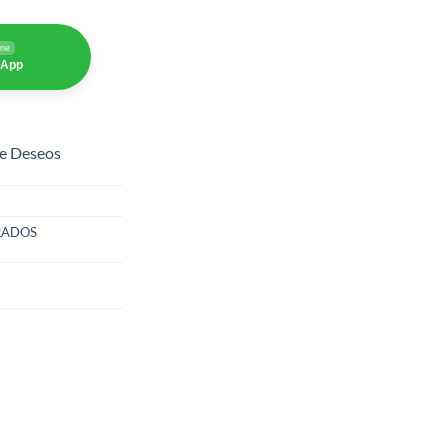
ine
sApp
de Deseos
RADOS