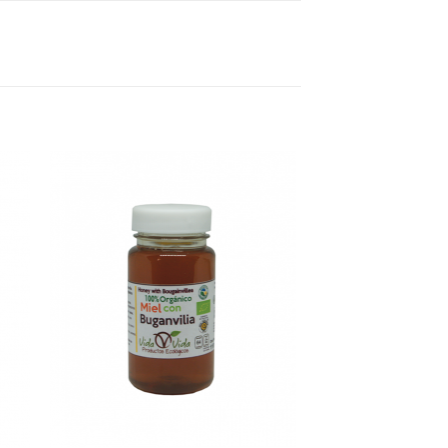
gar
Agregar
sta
a Lista
e
de
eos
Deseos