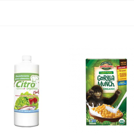
Agregar
Agre
a Lista
a Li
de
d
Deseos
Des