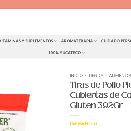
VITAMINAS Y SUPLEMENTOS
AROMATERAPIA
CUIDADO PER
100% YUCATECO
INICIO
/
TIENDA
/
ALIMENTO
Tiras de Pollo P
Agregar
Cubiertas de Col
a Lista
de
Gluten 392Gr
Deseos
Hay existencias