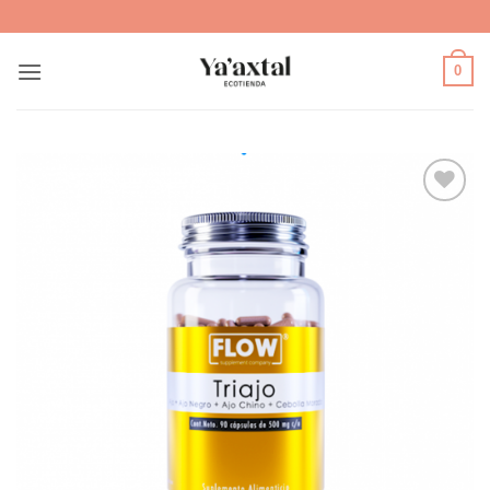
Saltar
al
contenido
0
Agregar
a Lista
de
Deseos