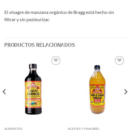
El vinagre de manzana orgánico de Bragg está hecho sin
filtrar y sin pasteurizar.
PRODUCTOS RELACIONADOS
Agregar
Agregar
a Lista
a Lista
de
de
Deseos
Deseos
ALIMENTOS
ACEITES Y VINAGRES