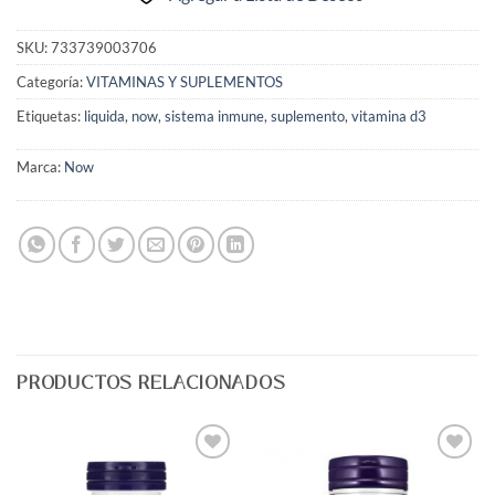
SKU:
733739003706
Categoría:
VITAMINAS Y SUPLEMENTOS
Etiquetas:
liquida
,
now
,
sistema inmune
,
suplemento
,
vitamina d3
Marca:
Now
PRODUCTOS RELACIONADOS
Agregar
Agregar
a Lista
a Lista