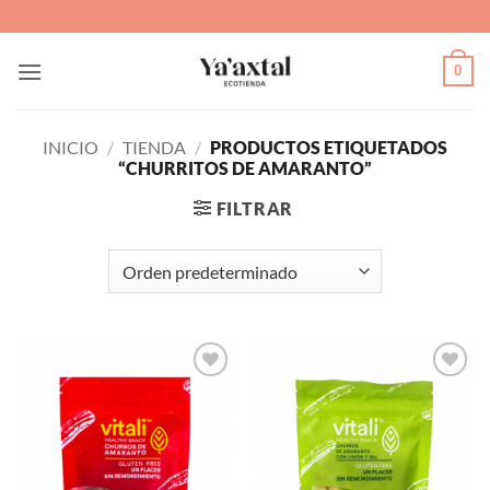
Saltar
al
contenido
0
INICIO
/
TIENDA
/
PRODUCTOS ETIQUETADOS
“CHURRITOS DE AMARANTO”
FILTRAR
Agregar
Agregar
a Lista
a Lista
de
de
Deseos
Deseos