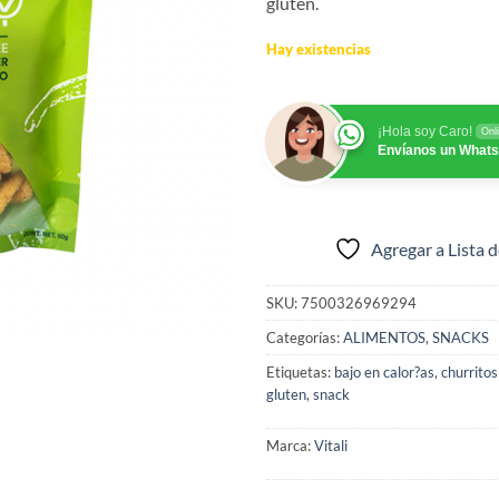
gluten.
Hay existencias
¡Hola soy Caro!
Onl
Envíanos un What
Agregar a Lista 
SKU:
7500326969294
Categorías:
ALIMENTOS
,
SNACKS
Etiquetas:
bajo en calor?as
,
churrito
gluten
,
snack
Marca:
Vitali