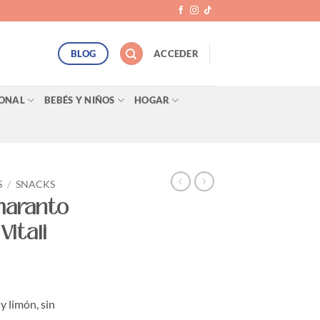
BLOG
ACCEDER
SONAL
BEBÉS Y NIÑOS
HOGAR
S
/
SNACKS
maranto
Vitali
y limón, sin