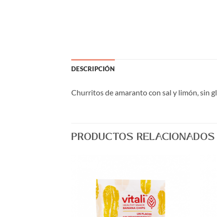
DESCRIPCIÓN
Churritos de amaranto con sal y limón, sin g
PRODUCTOS RELACIONADOS
Agregar
Agregar
a Lista
a Lista
de
de
Deseos
Deseos