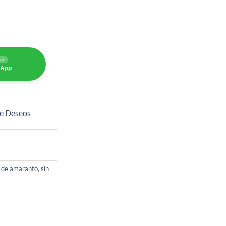
ine
sApp
de Deseos
s de amaranto
,
sin