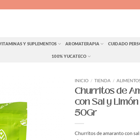
VITAMINAS Y SUPLEMENTOS
AROMATERAPIA
CUIDADO PER
100% YUCATECO
INICIO
/
TIENDA
/
ALIMENTO
Churritos de A
Agregar
con Sal y Limón 
a Lista
de
50Gr
Deseos
Churritos de amaranto con sal 