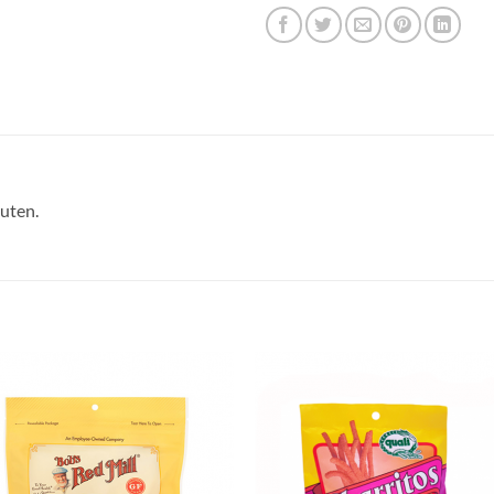
luten.
Agregar
Agre
a Lista
a Li
de
d
Deseos
Des