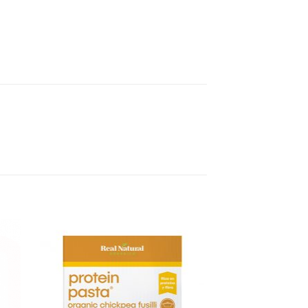
gar
Agregar
sta
a Lista
e
de
eos
Deseos