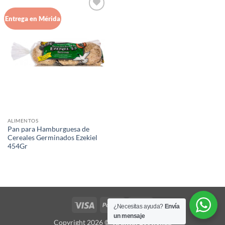
Agregar
Entrega en Mérida
a Lista
de
Deseos
ALIMENTOS
Pan para Hamburguesa de
Cereales Germinados Ezekiel
454Gr
Visa
PayPal
MasterCard
¿Necesitas ayuda?
Envía
un mensaje
Copyright 2026 ©
Ya'axtal Ecotienda