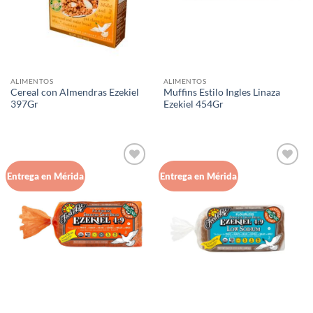
ALIMENTOS
ALIMENTOS
Cereal con Almendras Ezekiel
Muffins Estilo Ingles Linaza
397Gr
Ezekiel 454Gr
Agregar
Agregar
Entrega en Mérida
Entrega en Mérida
a Lista
a Lista
de
de
Deseos
Deseos