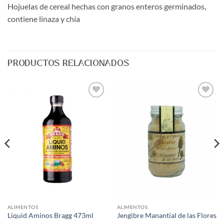
Hojuelas de cereal hechas con granos enteros germinados,
contiene linaza y chía
PRODUCTOS RELACIONADOS
Agregar
Agregar
a Lista
a Lista
de
de
Deseos
Deseos
ALIMENTOS
ALIMENTOS
Liquid Aminos Bragg 473ml
Jengibre Manantial de las Flores