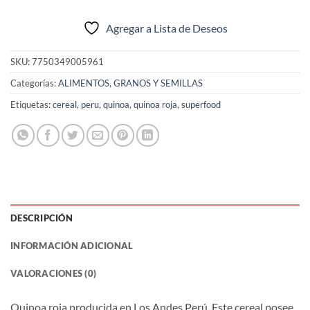
Agregar a Lista de Deseos
SKU:
7750349005961
Categorías:
ALIMENTOS
,
GRANOS Y SEMILLAS
Etiquetas:
cereal
,
peru
,
quinoa
,
quinoa roja
,
superfood
DESCRIPCIÓN
INFORMACIÓN ADICIONAL
VALORACIONES (0)
Quinoa roja producida en Los Andes Perú. Este cereal posee