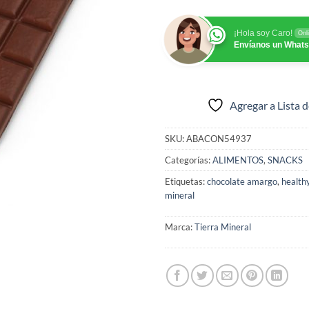
¡Hola soy Caro!
Onl
Envíanos un What
Agregar a Lista 
SKU:
ABACON54937
Categorías:
ALIMENTOS
,
SNACKS
Etiquetas:
chocolate amargo
,
health
mineral
Marca:
Tierra Mineral