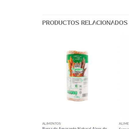
PRODUCTOS RELACIONADOS
Agregar
Agregar
a Lista
a Lista
de
de
Deseos
Deseos
ALIMENTOS
ALIM
nto con Chile Vitali
Barra de Amaranto Natural Aires de