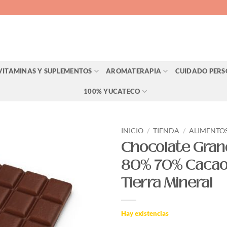
VITAMINAS Y SUPLEMENTOS
AROMATERAPIA
CUIDADO PER
100% YUCATECO
INICIO
/
TIENDA
/
ALIMENTO
Chocolate Gra
Agregar
80% 70% Caca
a Lista
de
Tierra Mineral
Deseos
Hay existencias