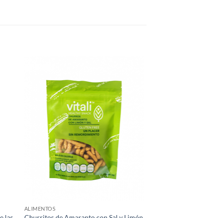
gar
Agregar
sta
a Lista
e
de
eos
Deseos
ALIMENTOS
e las
Churritos de Amaranto con Sal y Limón