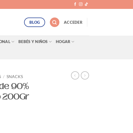
BLOG
ACCEDER
SONAL
BEBÉS Y NIÑOS
HOGAR
S
/
SNACKS
nde 90%
o 200Gr