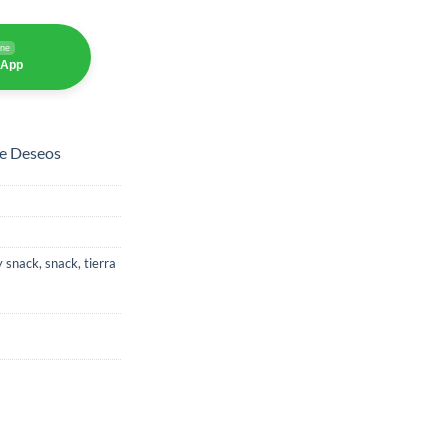
ine
sApp
de Deseos
y snack
,
snack
,
tierra