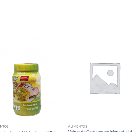
Agregar
Agre
a Lista
a Li
de
d
Deseos
Des
ENTOS
ALIMENTOS
Vainas de Cardamomo Manantial d