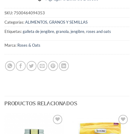
SKU:
7500464094353
Categorías:
ALIMENTOS
,
GRANOS Y SEMILLAS
Etiquetas:
galleta de jengibre
,
granola
,
jengibre
,
roses and oats
Marca:
Roses & Oats
PRODUCTOS RELACIONADOS
Agregar
Agregar
a Lista
a Lista