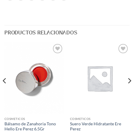
PRODUCTOS RELACIONADOS
Agregar
Agregar
a Lista
a Lista
de
de
Deseos
Deseos
COSMETICOS
COSMETICOS
Bálsamo de Zanahoria Tono
Suero Verde Hidratante Ere
Hello Ere Perez 6.5Gr
Perez