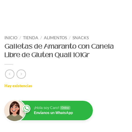
INICIO
/
TIENDA
/
ALIMENTOS
/
SNACKS
Galletas de Amaranto con Canela
Libre de Gluten Quali 101Gr
Hay existencias
¡Hola soy Caro!
Online
Envíanos un WhatsApp