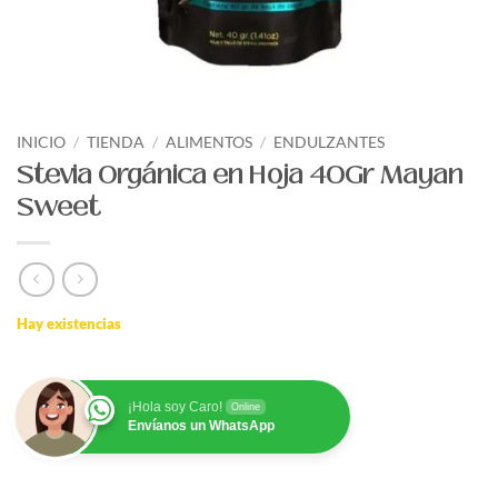
INICIO
/
TIENDA
/
ALIMENTOS
/
ENDULZANTES
Stevia Orgánica en Hoja 40Gr Mayan
Sweet
Hay existencias
¡Hola soy Caro!
Online
Envíanos un WhatsApp