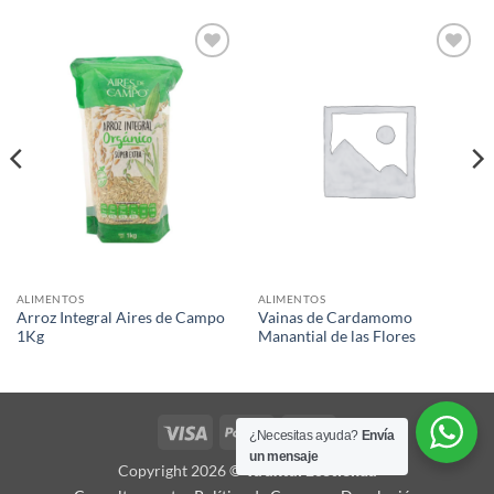
Agregar
Agregar
a Lista
a Lista
de
de
Deseos
Deseos
ALIMENTOS
ALIMENTOS
Arroz Integral Aires de Campo
Vainas de Cardamomo
1Kg
Manantial de las Flores
Visa
PayPal
MasterCard
¿Necesitas ayuda?
Envía
un mensaje
Copyright 2026 ©
Ya'axtal Ecotienda