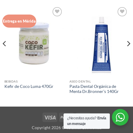
Agregar
Agregar
Entrega en Mérida
a Lista
a Lista
de
de
Deseos
Deseos
BEBIDAS
ASEO DENTAL
Pasta Dental Orgánica de
Kefir de Coco Luma 470Gr
Menta Dr.Bronner’s 140Gr
Visa
PayPal
MasterCard
¿Necesitas ayuda?
Envía
un mensaje
Copyright 2026 ©
Ya'axtal Ecotienda