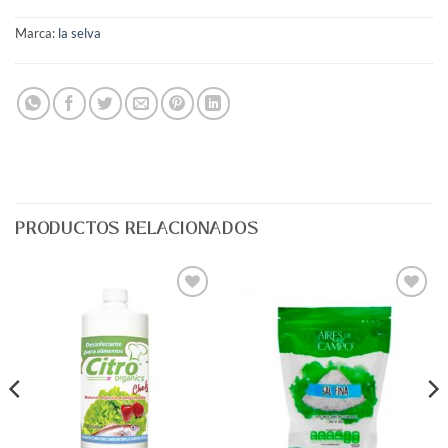
Marca:
la selva
PRODUCTOS RELACIONADOS
Agregar
Agregar
a Lista
a Lista
de
de
Deseos
Deseos