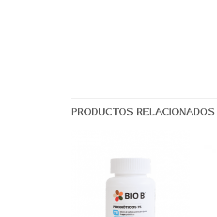
PRODUCTOS RELACIONADOS
Agregar
Agregar
a Lista
a Lista
de
de
Deseos
Deseos