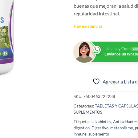
buenas que mejoran la salud di
regularidad intestinal.
Hay existencias
¡Hola soy Caro!
Onl
Envíanos un What
Agregar a Lista 
SKU:
7500463222238
Categorías:
TABLETAS Y CÁPSULA
SUPLEMENTOS
Etiquetas:
alkabiotics
,
Antioxidantes
digestion
,
Digestivo
,
metabolismo
,
p
inmune
,
suplemento