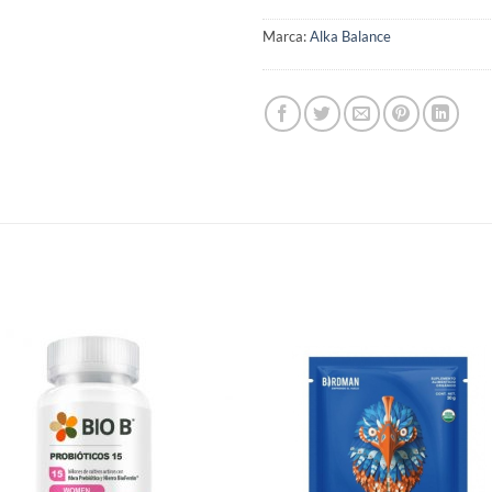
Marca:
Alka Balance
Agregar
Agre
a Lista
a Li
de
d
Deseos
Des