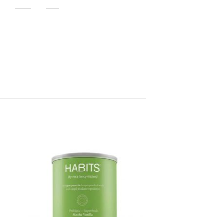
gar
Agregar
sta
a Lista
e
de
eos
Deseos