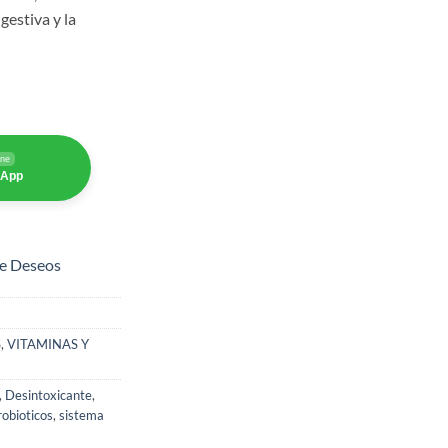
gestiva y la
ine
sApp
de Deseos
S
,
VITAMINAS Y
,
Desintoxicante
,
robioticos
,
sistema