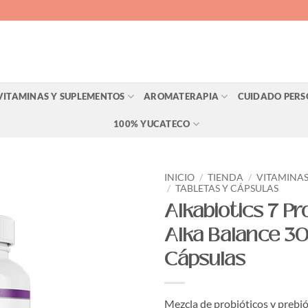
VITAMINAS Y SUPLEMENTOS
AROMATERAPIA
CUIDADO PER
100% YUCATECO
INICIO
/
TIENDA
/
VITAMINAS
/
TABLETAS Y CÁPSULAS
Alkabiotics 7 Pr
Agregar
a Lista
Alka Balance 3
de
Deseos
Cápsulas
Mezcla de probióticos y prebió